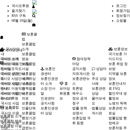
국사모후원
로그인
즐겨찾기
회원가입
RSS 구독
정보찾기
08월 10일(월)
쇼핑몰
보훈클
럽
보훈클럽
국사모안
소개
보훈정보
국사모안내
내
보훈클럽
국가보훈 가
국사모 소개
국사모 소개
방송
참여정책
이드지도
국사모 대표 인사말
국사모 대표
보훈클럽
마당
보훈 취업 정
국사모 조직도
인사말
사설
보훈인
공지사항
상담마
보방
국사모 상담안내
국사모 조직
보훈클럽
권센터
자유게시판
당
지역별 보훈
국사모 사업단 소개
도
예우위상
보훈인권센
보훈관련뉴
주요 상담
정보
국사모 사업단 소식
국사모 상담
보훈클럽
터 소개
홍
스
사례
보훈안내자
국사모 이용약관
안내
정책법률
소장 인사
보마당
토론방
보훈관련
료 FAQ
국사모 이용안내
국사모 사업
보훈클럽
말
회원홍
해우소
상담
할인우대 생
국사모 후원
단 소개
의료
인권센터
보
정보 공개
물어보세
활정보
국사모 사업
보훈클럽
공지사항
청구
요
노병의 독백
보훈클럽
단 소식
인물단체
보훈인권센
법률 정책
법률상담
보훈관련 자
국사모 이용
보훈클럽
터 상담
성명서
게시판
료실
보훈클럽 소개
약관
행정기관
보훈입법 국
법률입법 행
보훈클럽 방송
국사모 이용
보훈클럽
회 동향
정예규
보훈클럽 사설
안내
관련뉴스
보훈처등 주