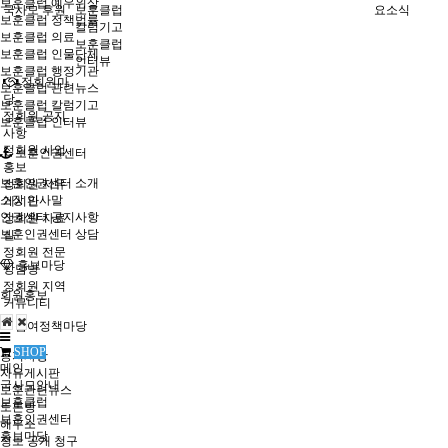
보훈클럽 예우위상
국사모 후원
보훈클럽
요소식
보훈클럽 정책법률
칼럼기고
보훈클럽 의료
보훈클럽
보훈클럽 인물단체
인터뷰
보훈클럽 행정기관
정회원마
보훈클럽 관련뉴스
당
보훈클럽 칼럼기고
정회원 공지
보훈클럽 인터뷰
사항
정회원 사업
보훈인권센터
홍보
보훈인권센터 소개
정회원 자유
소장 인사말
게시판
인권센터 공지사항
정회원 자료
보훈인권센터 상담
실
정회원 전문
홍보마당
상담방
정회원 지역
회원홍보
커뮤니티
참여정책마당
SHOP
공지사항
메인
자유게시판
국사모안내
보훈관련뉴스
보훈클럽
토론방
보훈인권센터
해우소
홍보마당
정보 공개 청구