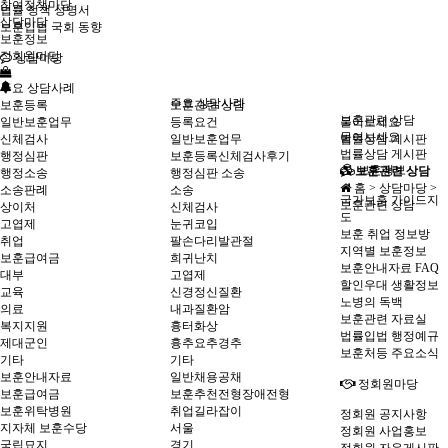
참여정책마당
법률 정책 성명서
상담마당
보훈입법 국회 동향
보훈정보
정회원마당
상담마당
주요 상담사례
주요 상담사례
보훈등록
보훈관련 상담
보훈관련 상담
일반보훈업무
등록요건
물어보세요
물어보세요
신체검사
일반보훈업무
법률상담 게시판
법률상담 게시판
행정심판
보훈등록신체검사후기
보훈정보
보훈관련 상담
행정소송
행정심판 소송
홈 > 상담마당 >
소송판례
소송
국가보훈 가이드지
보훈관련 상담
상이처
신체검사
도
고엽제
눈귀코입
보훈 취업 정보방
취업
팔손다리발관절
지역별 보훈정보
보훈급여금
희귀난치
보훈안내자료 FAQ
대부
고엽제
할인우대 생활정보
교육
신경정신질환
노병의 독백
의료
내과질환암
보훈관련 자료실
복지지원
흉터화상
법률입법 행정예규
제대군인
흉추요추경추
보훈처등 주요소식
기타
기타
보훈안내자료
일반채용공채
정회원마당
보훈급여금
보훈추천전형장애전형
보훈위탁병원
취업길라잡이
정회원 공지사항
지자체 보훈수당
서울
정회원 사업홍보
국립묘지
경기
정회원 자유게시판