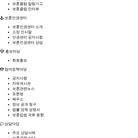
보훈클럽 칼럼기고
보훈클럽 인터뷰
보훈인권센터
보훈인권센터 소개
소장 인사말
인권센터 공지사항
보훈인권센터 상담
홍보마당
회원홍보
참여정책마당
공지사항
자유게시판
보훈관련뉴스
토론방
해우소
정보 공개 청구
법률 정책 성명서
보훈입법 국회 동향
상담마당
주요 상담사례
보훈관련 상담