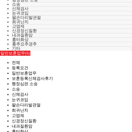
소송
신체검사
눈귀코입
팔손다리발관절
희귀난치
고엽제
신경정신질환
내과질환암
흉터화상
흉추요추경추
기타
일반보훈업무(6)
전체
등록요건
일반보훈업무
보훈등록신체검사후기
행정심판 소송
소송
신체검사
눈귀코입
팔손다리발관절
희귀난치
고엽제
신경정신질환
내과질환암
흉터화상