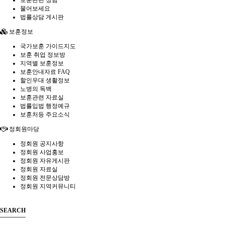
물어보세요
법률상담 게시판
보훈정보
국가보훈 가이드지도
보훈 취업 정보방
지역별 보훈정보
보훈안내자료 FAQ
할인우대 생활정보
노병의 독백
보훈관련 자료실
법률입법 행정예규
보훈처등 주요소식
정회원마당
정회원 공지사항
정회원 사업홍보
정회원 자유게시판
정회원 자료실
정회원 전문상담방
정회원 지역커뮤니티
SEARCH