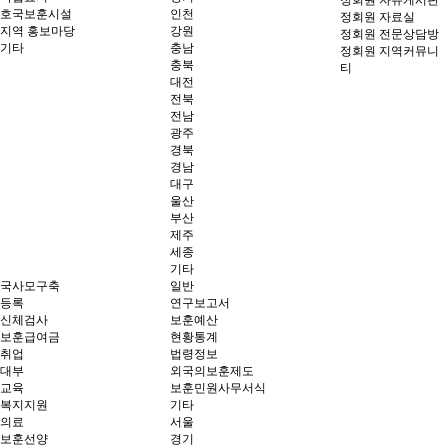
호국보훈시설
인천
정회원 자료실
지역 홍보마당
강원
정회원 전문상담방
기타
충남
정회원 지역커뮤니
충북
티
대전
전북
전남
광주
경북
경남
대구
울산
부산
제주
세종
기타
국사모구축
일반
등록
연구보고서
신체검사
보훈예산
보훈급여금
현황통계
취업
법령정보
대부
외국의보훈제도
교육
보훈민원사무서식
복지지원
기타
의료
서울
보훈선양
경기