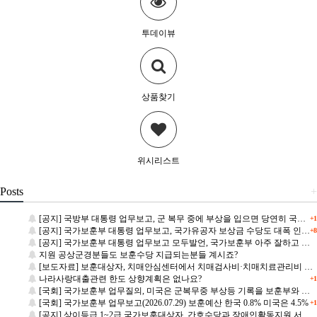
투데이뷰
상품찾기
위시리스트
Posts
+
[공지] 국방부 대통령 업무보고, 군 복무 중에 부상을 입으면 당연히 국가가 다 책임져야
+1
[공지] 국가보훈부 대통령 업무보고, 국가유공자 보상금 수당도 대폭 인상해야
+8
[공지] 국가보훈부 대통령 업무보고 모두발언, 국가보훈부 아주 잘하고 있다
지원 공상군경분들도 보훈수당 지급되는분들 계시죠?
[보도자료] 보훈대상자, 치매안심센터에서 치매검사비·치매치료관리비 지원(2026.08~)
나라사랑대출관련 한도 상향계획은 없나요?
+1
[국회] 국가보훈부 업무질의, 미국은 군복무중 부상등 기록을 보훈부와 실시간 공유
[국회] 국가보훈부 업무보고(2026.07.29) 보훈예산 한국 0.8% 미국은 4.5%
+1
[공지] 상이등급 1~2급 국가보훈대상자, 간호수당과 장애인활동지원 서비스 중 선택 가능