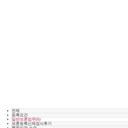
전체
등록요건
일반보훈업무(6)
보훈등록신체검사후기
행정심판 소송