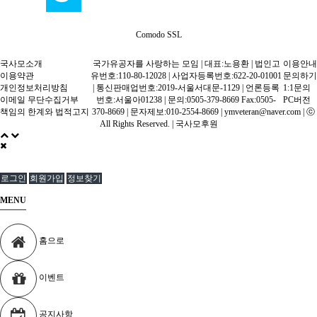
Comodo SSL
국사모소개
국가유공자를 사랑하는 모임 | 대표:노용환 | 법인고
이용안내
이용약관
유번호:110-80-12028 | 사업자등록번호:622-20-01001
문의하기
개인정보처리방침
| 통신판매업번호:2019-서울서대문-1129 | 언론등록
1:1문의
이메일 무단수집거부
번호:서울아01238 | 문의:0505-379-8669 Fax:0505-
PC버전
책임의 한계와 법적고지
370-8669 | 문자제보:010-2554-8669 | ymveteran@naver.com | ⓒ
All Rights Reserved. |
국사모후원
로그인
회원가입
정보찾기
MENU
홈으로
이벤트
공지사항