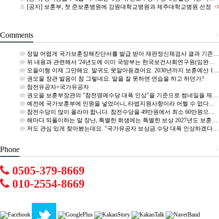
[공지] 보훈부, 첫 준보훈병원에 강원대학교병원과 제주대학교병원 선정
+1
Comments
+
정말 어렵게 국가보훈장해진단서를 발급 받아 재판정신체검사 결과 기존 공상군경 7급에서 6급 2항으로 승급 되…
위 내용과 관련해서 '24년도에 이미 국방부는 한국보건사회연구원(임완섭)을 통해 군인재해보상 대상 적정성 연…
오을이형 이제 그만해요. 말귀도 못알아듣겠어요. 2030년까지 보훈예산 1%? 이전에도 1%였던적이 있는데 …
권오을 장관 발음이 참 그렇네요. 말을 잘 못하면 연습을 하고 하던가?
참전유공자=국가유공자
권오을 보훈부장관의 "참전명예수당 대폭 인상"을 기준으로 썸네일을 제작하였습니다. 이와 관련하여 "국가유공자…
예전에 국가보훈부에 민원을 넣었더니, 타법지원사항이라 어쩔 수 없다고 합니다. 도로공사에 민원을 넣었더니 보…
참전수당이 많이 올라야 합니다. 참전수당을 49만원에서 최소 60만원으로 올려야 합니다. 재해부상군경 7급도…
해마다 되풀이하는 말 장난, 특별한 희생에는 특별한 보상 2027년도 보훈급여금 : 5% ~ 6% 인상에 1…
저도 관심 있게 찾아봤는데요. "국가유공자 보상금.수당 대폭 인상하겠다." 라는 mention은 없네요.
Phone
+
0505-379-8669
010-2554-8669