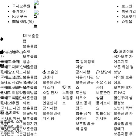
국사모후원
로그인
즐겨찾기
회원가입
RSS 구독
정보찾기
08월 06일(목)
쇼핑몰
보훈클
럽
보훈클럽
국사모안
소개
보훈정보
국사모안내
내
보훈클럽
국가보훈 가
국사모 소개
국사모 소개
방송
참여정책
이드지도
국사모 대표 인사말
국사모 대표
보훈클럽
마당
보훈 취업 정
국사모 조직도
인사말
사설
보훈인
공지사항
상담마
보방
국사모 상담안내
국사모 조직
보훈클럽
권센터
자유게시판
당
지역별 보훈
국사모 사업단 소개
도
예우위상
보훈인권센
보훈관련뉴
주요 상담
정보
국사모 사업단 소식
국사모 상담
보훈클럽
터 소개
홍
스
사례
보훈안내자
국사모 이용약관
안내
정책법률
소장 인사
보마당
토론방
보훈관련
료 FAQ
국사모 이용안내
국사모 사업
보훈클럽
말
회원홍
해우소
상담
할인우대 생
국사모 후원
단 소개
의료
인권센터
보
정보 공개
물어보세
활정보
국사모 사업
보훈클럽
공지사항
청구
요
노병의 독백
보훈클럽
단 소식
인물단체
보훈인권센
법률 정책
법률상담
보훈관련 자
국사모 이용
보훈클럽
터 상담
성명서
게시판
료실
보훈클럽 소개
약관
행정기관
보훈입법 국
법률입법 행
보훈클럽 방송
국사모 이용
보훈클럽
회 동향
정예규
보훈클럽 사설
안내
관련뉴스
보훈처등 주