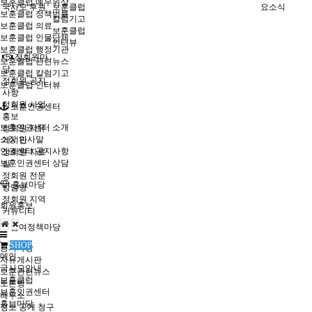
보훈클럽 예우위상
국사모 후원
보훈클럽
요소식
보훈클럽 정책법률
칼럼기고
보훈클럽 의료
보훈클럽
보훈클럽 인물단체
인터뷰
보훈클럽 행정기관
정회원마
보훈클럽 관련뉴스
당
보훈클럽 칼럼기고
정회원 공지
보훈클럽 인터뷰
사항
정회원 사업
보훈인권센터
홍보
보훈인권센터 소개
정회원 자유
소장 인사말
게시판
인권센터 공지사항
정회원 자료
보훈인권센터 상담
실
정회원 전문
홍보마당
상담방
정회원 지역
회원홍보
커뮤니티
참여정책마당
SHOP
공지사항
메인
자유게시판
국사모안내
보훈관련뉴스
보훈클럽
토론방
보훈인권센터
해우소
홍보마당
정보 공개 청구