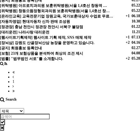
[공지] 회원홍보 등록안내
05.22
[위탁병원] 아프로치과의원 보훈위탁병원(서울 1,4호선 창동역 …
05.22
[위탁병원] 창동으뜸정형외과의원 보훈위탁병원(서울 1,4호선 창…
+1
06.18
[온라인교육] 교육전문기업 장원교육, 국가보훈대상자 수업료 무료…
10.30
[자동차영업] 현대자동차 신차 판매 조성원
01.22
[정관장] 충남 천안시 정관장 천안시 서북구 불당점
11.21
[대리운전] 나라사랑 대리운전
+1
07.13
[웹사이트기획제작] 웹사이트 기획 제작, SNS 매체 제작
+2
04.16
[장뇌삼] 강원도 산골장뇌산삼 농장을 운영하고 있습니다.
02.27
[공지] 회원홍보 등록안내
04.08
[보험] 23개 보험상품을 분석하여 최상의 조건 제시
+2
05.20
[법률] "법무법인 서로"를 소개합니다.
1
Search