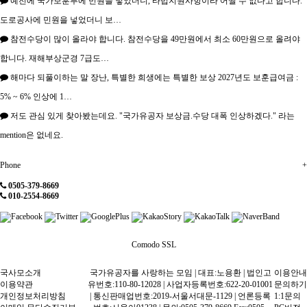
예전에 국가보훈부에 민원을 넣었더니, 타법지원사항이라 어쩔 수 없다고 합니다.
도로공사에 민원을 넣었더니 보…
참전수당이 많이 올라야 합니다. 참전수당을 49만원에서 최소 60만원으로 올려야
합니다. 재해부상군경 7급도…
해마다 되풀이하는 말 장난, 특별한 희생에는 특별한 보상 2027년도 보훈급여금 :
5% ~ 6% 인상에 1…
저도 관심 있게 찾아봤는데요. "국가유공자 보상금.수당 대폭 인상하겠다." 라는
mention은 없네요.
Phone
+
0505-379-8669
010-2554-8669
Comodo SSL
국사모소개
국가유공자를 사랑하는 모임 | 대표:노용환 | 법인고
이용안내
이용약관
유번호:110-80-12028 | 사업자등록번호:622-20-01001
문의하기
개인정보처리방침
| 통신판매업번호:2019-서울서대문-1129 | 언론등록
1:1문의