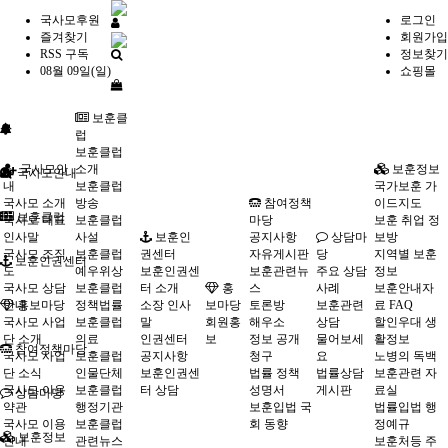
국사모후원
로그인
즐겨찾기
회원가입
RSS 구독
정보찾기
08월 09일(일)
쇼핑몰
보훈클
럽
보훈클럽
국사모안
소개
보훈정보
국사모안내
내
보훈클럽
국가보훈 가
국사모 소개
방송
참여정책
이드지도
보훈클럽
국사모 대표
보훈클럽
마당
보훈 취업 정
인사말
사설
보훈인
공지사항
상담마
보방
국사모 조직
보훈클럽
권센터
자유게시판
당
지역별 보훈
보훈인권센터
도
예우위상
보훈인권센
보훈관련뉴
주요 상담
정보
국사모 상담
보훈클럽
터 소개
홍
스
사례
보훈안내자
안내
홍보마당
정책법률
소장 인사
보마당
토론방
보훈관련
료 FAQ
국사모 사업
보훈클럽
말
회원홍
해우소
상담
할인우대 생
단 소개
의료
인권센터
보
정보 공개
물어보세
활정보
참여정책마당
국사모 사업
보훈클럽
공지사항
청구
요
노병의 독백
단 소식
인물단체
보훈인권센
법률 정책
법률상담
보훈관련 자
국사모 이용
보훈클럽
터 상담
성명서
게시판
료실
상담마당
약관
행정기관
보훈입법 국
법률입법 행
국사모 이용
보훈클럽
회 동향
정예규
보훈정보
안내
관련뉴스
보훈처등 주