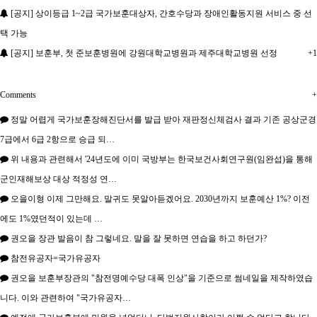
[공지] 상이등급 1~2급 국가보훈대상자, 간호수당과 장애인활동지원 서비스 중 선
택 가능
[공지] 보훈부, 첫 준보훈병원에 강원대학교병원과 제주대학교병원 선정
+1
Comments
+
정말 어렵게 국가보훈장해진단서를 발급 받아 재판정신체검사 결과 기존 공상군경
7급에서 6급 2항으로 승급 되…
위 내용과 관련해서 '24년도에 이미 국방부는 한국보건사회연구원(임완섭)을 통해
군인재해보상 대상 적정성 연…
오을이형 이제 그만해요. 말귀도 못알아듣겠어요. 2030년까지 보훈예산 1%? 이전
에도 1%였던적이 있는데 …
권오을 장관 발음이 참 그렇네요. 말을 잘 못하면 연습을 하고 하던가?
참전유공자=국가유공자
권오을 보훈부장관의 "참전명예수당 대폭 인상"을 기준으로 썸네일을 제작하였습
니다. 이와 관련하여 "국가유공자…