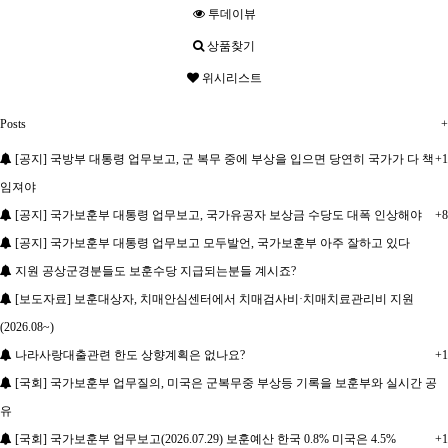
투데이뷰
상품찾기
위시리스트
Posts
+
[공지] 국방부 대통령 업무보고, 군 복무 중에 부상을 입으면 당연히 국가가 다 책
+1
임져야
[공지] 국가보훈부 대통령 업무보고, 국가유공자 보상금 수당도 대폭 인상해야
+8
[공지] 국가보훈부 대통령 업무보고 모두발언, 국가보훈부 아주 잘하고 있다
지원 공상군경분들도 보훈수당 지급되는분들 계시죠?
[보도자료] 보훈대상자, 치매안심센터에서 치매검사비·치매치료관리비 지원
(2026.08~)
나라사랑대출관련 한도 상향계획은 없나요?
+1
[국회] 국가보훈부 업무질의, 미국은 군복무중 부상등 기록을 보훈부와 실시간 공
유
[국회] 국가보훈부 업무보고(2026.07.29) 보훈예산 한국 0.8% 미국은 4.5%
+1