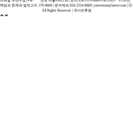
이메일 무단수집거부
번호:서울아01238 | 문의:0505-379-8669 Fax:0505-
PC버전
책임의 한계와 법적고지
370-8669 | 문자제보:010-2554-8669 | ymveteran@naver.com | ⓒ
All Rights Reserved. |
국사모후원