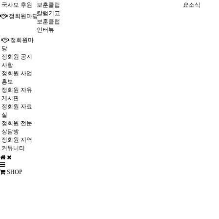
국사모 후원
보훈클럽
요소식
칼럼기고
정회원마당
보훈클럽
인터뷰
정회원마
당
정회원 공지
사항
정회원 사업
홍보
정회원 자유
게시판
정회원 자료
실
정회원 전문
상담방
정회원 지역
커뮤니티
SHOP