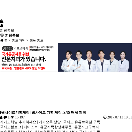
회원홍보
회원홍보
홈 > 홍보마당 > 회원홍보
[웹사이트기획제작] 웹사이트 기획 제작, SNS 매체 제작
1
15,197
2017.07.13 10:51
카카오채널 추가하세요
|
카카오톡 상담
|
국사모 유튜브채널 구독
국사모블로그
|
페이스북
|
유공자목함상패주문
|
유공자표구액자
보훈등록 신체검사 안내
|
보훈등록 신체검사 상담
|
국사모쇼핑몰